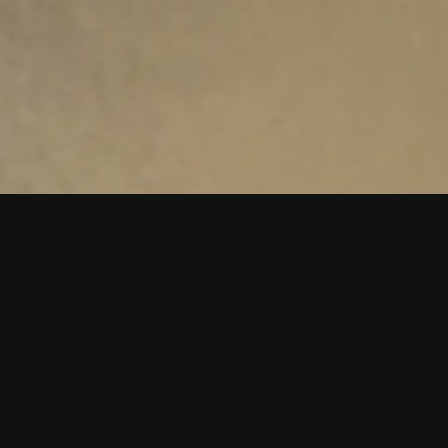
FERRAN CERRO
RESTAURANT
Una cuina avantguardista que treballa amb la
combinació de gustos i textures