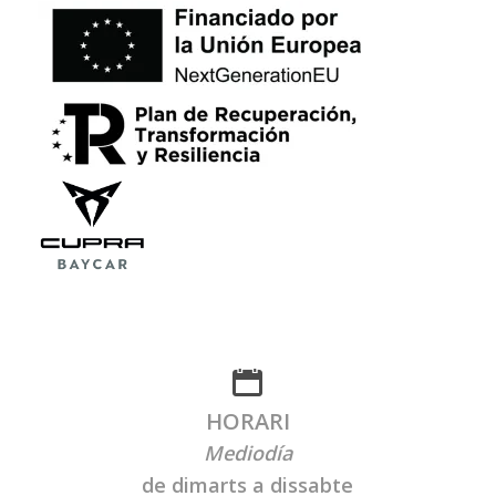
HORARI
Mediodía
de dimarts a dissabte