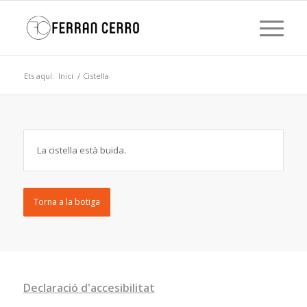
Ets aquí:
Inici
/
Cistella
La cistella està buida.
Torna a la botiga
Declaració d'accesibilitat